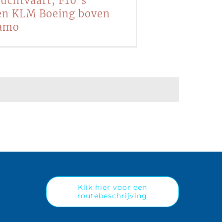
luchtvaart, F16’s
en KLM Boeing boven
amo
Klik hier voor een
routebeschrijving