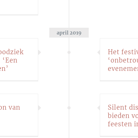
april 2019
oodziek
Het fest
: ‘Een
‘onbetro
en’
eveneme
on van
Silent d
bieden vo
feesten i