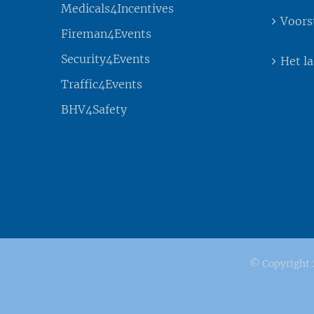
Medicals4Incentives
Voors
Fireman4Events
Security4Events
Het l
Traffic4Events
BHV4Safety
© Copyright