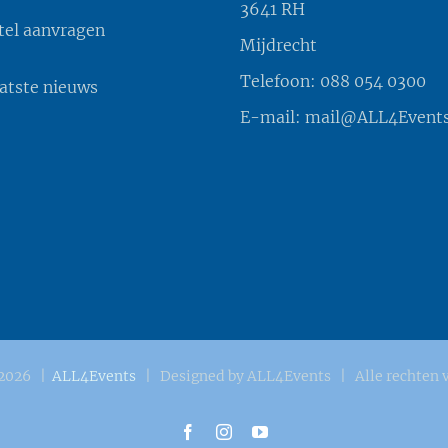
3641 RH
tel aanvragen
Mijdrecht
Telefoon:
088 054 0300
aatste nieuws
E-mail:
mail@ALL4Events
2026 |
ALL4Events
| Designed by ALL4Events | Alle rechten 
Facebook
Instagram
YouTube