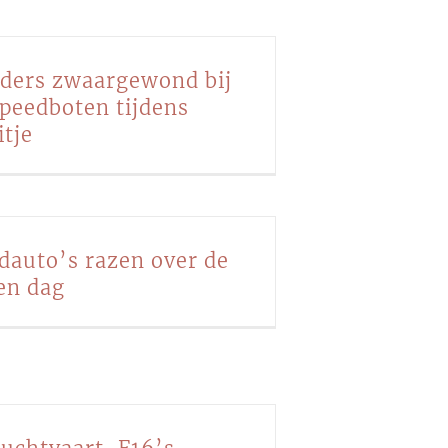
ders zwaargewond bij
speedboten tijdens
itje
dauto’s razen over de
en dag