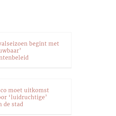
ivalseizoen begint met
uwbaar’
ntenbeleid
isco moet uitkomst
or ‘luidruchtige’
n de stad