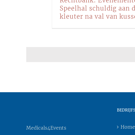
Rechtbank: Evenement
Speelhal schuldig aan 
kleuter na val van kus
BEDRIJF
Home
Medicals4Events