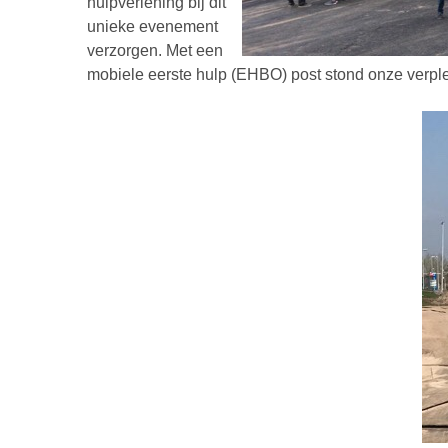
hulpverlening bij dit
unieke evenement
verzorgen. Met een
mobiele eerste hulp (EHBO) post stond onze verpl