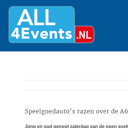
Ga
naar
inhoud
Speelgoedauto’s razen over de A6
Jong en oud genoot zaterdag van de open snelw