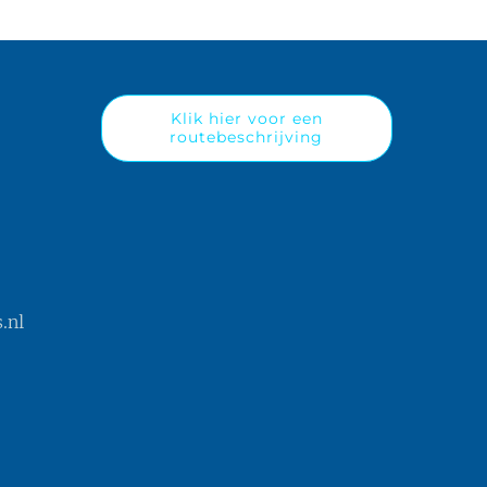
Klik hier voor een
routebeschrijving
.nl