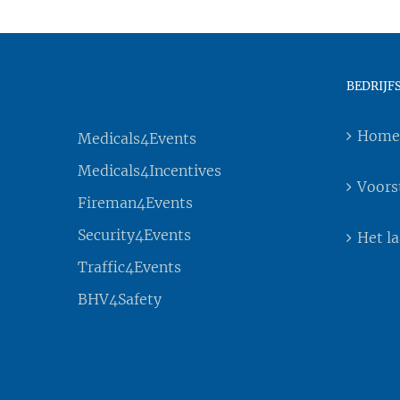
BEDRIJF
Home
Medicals4Events
Medicals4Incentives
Voors
Fireman4Events
Security4Events
Het l
Traffic4Events
BHV4Safety