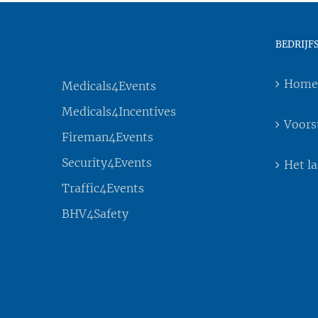
BEDRIJF
Home
Medicals4Events
Medicals4Incentives
Voors
Fireman4Events
Security4Events
Het l
Traffic4Events
BHV4Safety