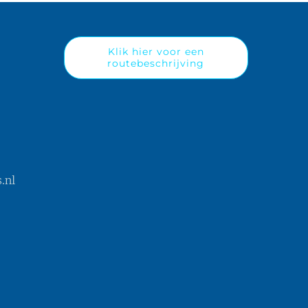
Klik hier voor een
routebeschrijving
.nl