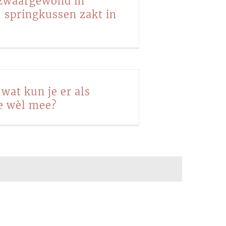
 zwaargewond in
 springkussen zakt in
wat kun je er als
e wèl mee?