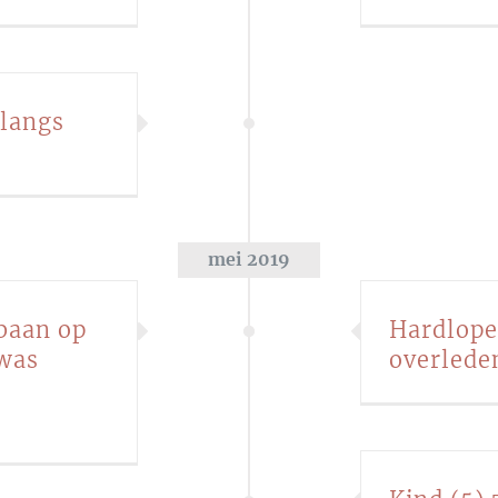
 langs
mei 2019
baan op
Hardlope
 was
overleden