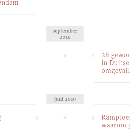
hendam
september
2019
28 gewon
in Duitse
omgevall
juni 2019
j
Ramptoer
waarom gr