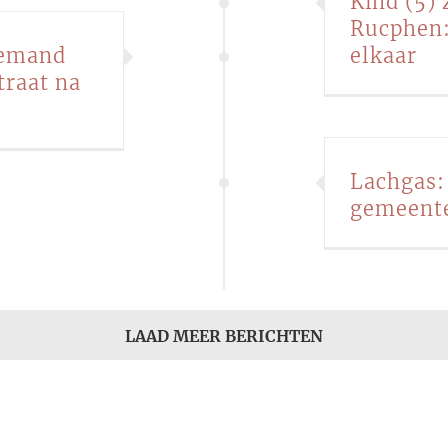
Kind (5)
Rucphen:
 iemand
elkaar
traat na
Lachgas: 
gemeent
LAAD MEER BERICHTEN