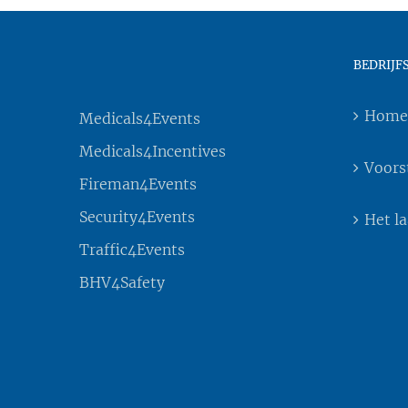
BEDRIJF
Home
Medicals4Events
Medicals4Incentives
Voors
Fireman4Events
Security4Events
Het l
Traffic4Events
BHV4Safety