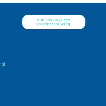
Klik hier voor een
routebeschrijving
.nl