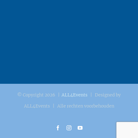
© Copyright
2026 |
ALL4Events
| Designed by
ALL4Events | Alle rechten voorbehouden
Facebook
Instagram
YouTube