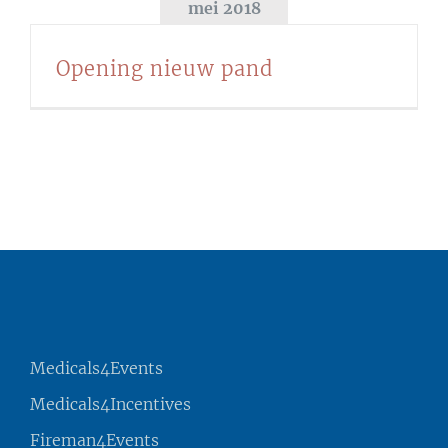
mei 2018
Opening nieuw pand
Medicals4Events
Medicals4Incentives
Fireman4Events