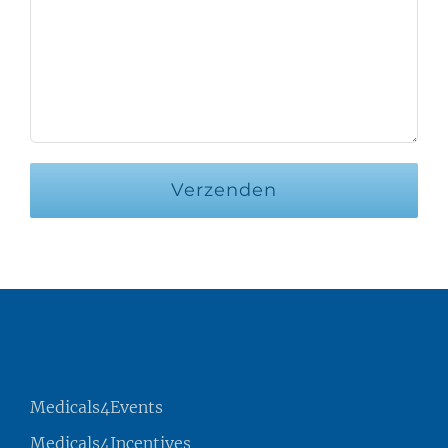
Medicals4Events
Medicals4Incentives