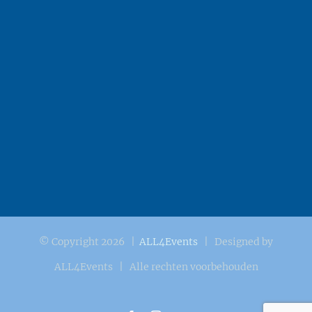
© Copyright
2026 |
ALL4Events
| Designed by
ALL4Events | Alle rechten voorbehouden